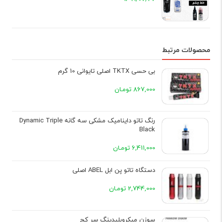
محصولات مرتبط
بی حسی TKTX اصلی تایوانی 10 گرم
867,000 تومـان
رنگ تاتو داینامیک مشکی سه گانه Dynamic Triple
Black
6,411,000 تومـان
دستگاه تاتو پن ابل ABEL اصلی
2,744,000 تومـان
سوزن میکروبلیدینگ سر کج