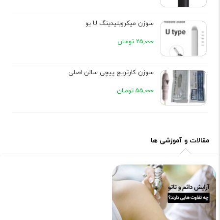
سوزن میکروبلیدینگ U یو
25,000 تومـان
سوزن کارتریج پیچی سالن اصلی
55,000 تومـان
مقالات و آموزشی ها