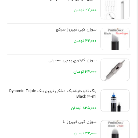
27,000 تومـان
سوزن کپی فیبروز سرکج
32,000 تومـان
سوزن کارتریج پیچی معمولی
44,000 تومـان
رنگ تاتو داینامیک مشکی تریپل بلک Dynamic Triple
Black 30ml
835,000 تومـان
سوزن کپی فیبروز U
32,000 تومـان