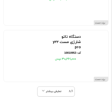
برند مست
دستگاه تاتو
شارژی مست y22
pro
کد: 10010953
۳۰٬۲۶۱٬۰۰۰
برند مست
8/1
نمایش بیشتر