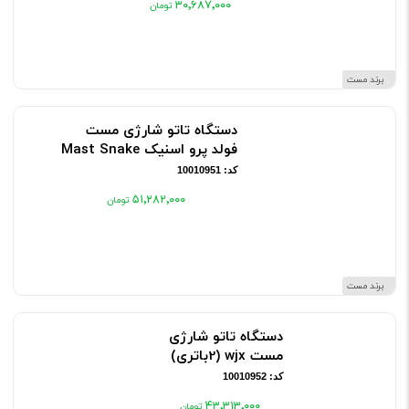
۳۰٬۶۸۷٬۰۰۰
برند مست
دستگاه تاتو شارژی مست
فولد پرو اسنیک Mast Snake
کد: 10010951
۵۱٬۲۸۲٬۰۰۰
برند مست
دستگاه تاتو شارژی
مست wjx (2باتری)
کد: 10010952
۴۳٬۳۱۳٬۰۰۰