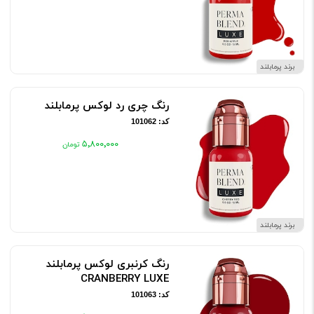
برند پرمابلند
رنگ چری رد لوکس پرمابلند
کد: 101062
۵٬۸۰۰٬۰۰۰
برند پرمابلند
رنگ کرنبری لوکس پرمابلند
CRANBERRY LUXE
کد: 101063