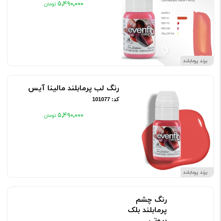
۵٬۴۹۰٬۰۰۰
برند پرمابلند
رنگ لب پرمابلند مالینا آیس
کد: 101077
۵٬۴۹۰٬۰۰۰
برند پرمابلند
رنگ چشم پرمابلند بلک بیوتی
کد: 101079