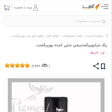
ورود یا عضویت
صفحه نخست
همه محصولات
لوازم تاتو
لوازم تاتو برند پورپیگمنت
رنگ میکروپیگمنتیشن خنثی کننده پورپیگمنت
کد :
111009
6842)
(