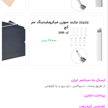
سوزن میکروبلیدینگ سر
کج
کد: 1030
۲۷٬۰۰۰
ارسـال به سرتاسر ایران
از طریق پست ، تــیپاکس ، باربــری و یا اتوبوس
پرداخت انلاین
تضـمین کیفـیفت