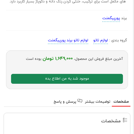
های مکمل است برای ترکیب، خنثی کردن رنگ دانه و دکوپاژ بسیار کاربرد دارد.
پورپیگمنت
برند
لوازم تاتو
لوازم تاتو برند پورپیگمنت
گروه بندی :
1,649,000 تومان
آخرین مبلغ فروش این محصول،
بوده است
موجود شد به من اطلاع بده
مشخصات
توضیحات بیشتر
پرسش و پاسخ
مشخصات