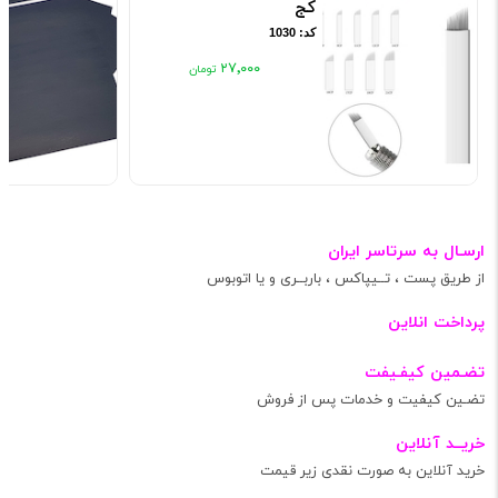
کج
کد: 1030
۲۷٬۰۰۰
ارسـال به سرتاسر ایران
از طریق پست ، تــیپاکس ، باربــری و یا اتوبوس
پرداخت انلاین
تضـمین کیفـیفت
تضـین کیفیت و خدمات پس از فروش
خریــد آنلاین
خرید آنلاین به صورت نقدی زیر قیمت