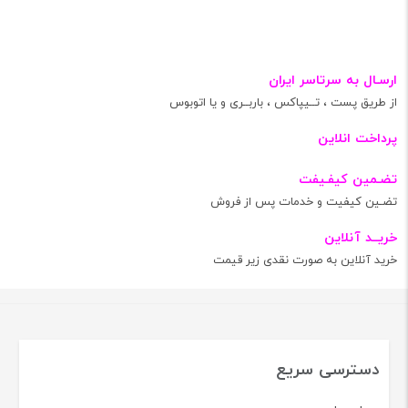
ارسـال به سرتاسر ایران
از طریق پست ، تــیپاکس ، باربــری و یا اتوبوس
پرداخت انلاین
تضـمین کیفـیفت
تضـین کیفیت و خدمات پس از فروش
خریــد آنلاین
خرید آنلاین به صورت نقدی زیر قیمت
دسترسی سریع