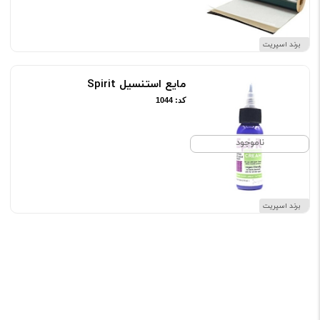
برند اسپریت
مایع استنسیل Spirit
کد: 1044
ناموجود
برند اسپریت