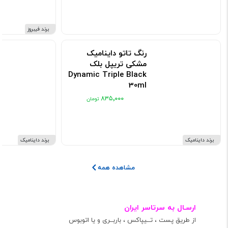
برند فیبروز
رنگ تاتو داینامیک
مشکی تریپل بلک
Dynamic Triple Black
30ml
کد: 10161
۸۳۵٬۰۰۰
برند داینامیک
برند داینامیک
مشاهده همه
ارسـال به سرتاسر ایران
از طریق پست ، تــیپاکس ، باربــری و یا اتوبوس