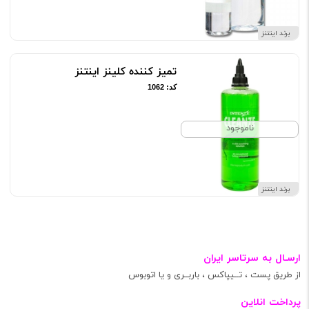
برند اینتنز
تمیز کننده کلینز اینتنز
کد: 1062
ناموجود
برند اینتنز
ارسـال به سرتاسر ایران
از طریق پست ، تــیپاکس ، باربــری و یا اتوبوس
پرداخت انلاین