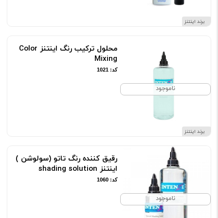
برند اینتنز
محلول ترکیب رنگ اینتنز Color
Mixing
کد: 1021
ناموجود
برند اینتنز
رقیق کننده رنگ تاتو (سولوشن )
اینتنز shading solution
کد: 1060
ناموجود