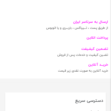
ارسـال به سرتاسر ایران
از طریق پست ، تــیپاکس ، باربــری و یا اتوبوس
پرداخت انلاین
تضـمین کیفـیفت
تضـین کیفیت و خدمات پس از فروش
خریــد آنلاین
خرید آنلاین به صورت نقدی زیر قیمت
دسترسی سریع