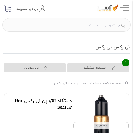
ورود یا عضویت
تی رکس تی رکس
1
جستجوی پیشرفته
پربازدیدترین
صفحه نخست سایت
محصولات
تی رکس
دستگاه تاتو پن تی رکس T.Rex
کد: 10102
ناموجود