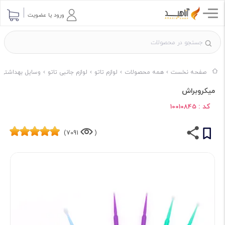
ورود یا عضویت
صفحه نخست
همه محصولات
لوازم تاتو
لوازم جانبی تاتو
وسایل بهداشتی
میکروبراش
کد :
10010845
7091)
(