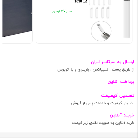
کد: 1030
۲۷٬۰۰۰
ارسـال به سرتاسر ایران
از طریق پست ، تــیپاکس ، باربــری و یا اتوبوس
پرداخت انلاین
تضـمین کیفـیفت
تضـین کیفیت و خدمات پس از فروش
خریــد آنلاین
خرید آنلاین به صورت نقدی زیر قیمت