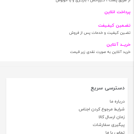
از طریق پست ، تــیپاکس ، باربــری و یا اتوبوس
پرداخت انلاین
تضـمین کیفـیفت
تضـین کیفیت و خدمات پس از فروش
خریــد آنلاین
خرید آنلاین به صورت نقدی زیر قیمت
دسترسی سریع
درباره ما
شرایط مرجوع کردن اجناس
زمان ارسال کالا
پیگیری سفارشات
تماس با ما