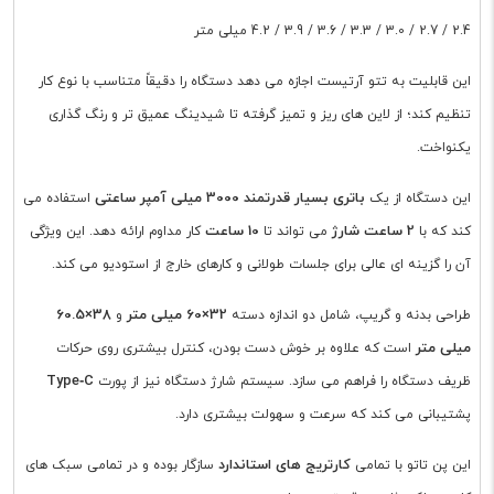
2.4 / 2.7 / 3.0 / 3.3 / 3.6 / 3.9 / 4.2 میلی متر
این قابلیت به تتو آرتیست اجازه می دهد دستگاه را دقیقاً متناسب با نوع کار
تنظیم کند؛ از لاین های ریز و تمیز گرفته تا شیدینگ عمیق تر و رنگ گذاری
یکنواخت.
باتری بسیار قدرتمند 3000 میلی آمپر ساعتی
این دستگاه از یک
استفاده می
2 ساعت شارژ
10 ساعت
کند که با
می تواند تا
کار مداوم ارائه دهد. این ویژگی
آن را گزینه ای عالی برای جلسات طولانی و کارهای خارج از استودیو می کند.
32×60 میلی متر
38×60.5
طراحی بدنه و گریپ، شامل دو اندازه دسته
و
میلی متر
است که علاوه بر خوش دست بودن، کنترل بیشتری روی حرکات
Type‑C
ظریف دستگاه را فراهم می سازد. سیستم شارژ دستگاه نیز از پورت
پشتیبانی می کند که سرعت و سهولت بیشتری دارد.
کارتریج های استاندارد
این پن تاتو با تمامی
سازگار بوده و در تمامی سبک های