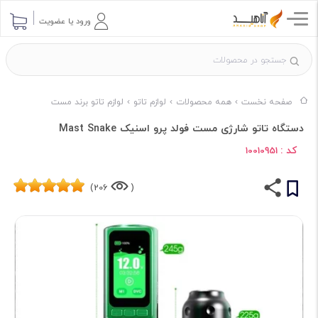
ورود یا عضویت
صفحه نخست
همه محصولات
لوازم تاتو
لوازم تاتو برند مست
دستگاه تاتو شارژی مست فولد پرو اسنیک Mast Snake
کد :
10010951
206)
(