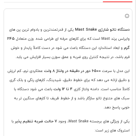
دستگاه تاتو شارژی Mast Snake
یکی از قدرتمندترین و بادوام ترین پن های
245
وایرلس برند Mast است که برای کارهای حرفه ای طراحی شده. وزن متعادل
گرم
و ابعاد استاندارد این دستگاه باعث می شود در دست کاملاً پایدار و خوش
فرم باشد، در نتیجه کنترل روی ضربه و عمق سوزن بسیار افزایش می یابد.
6500 دور در دقیقه در ولتاژ 8 ولت
این مدل با سرعت
عملکردی نرم، کم لرزش
و دقیق ارائه می دهد که برای خطوط دقیق، شیدینگ، کارهای رنگی و بلک گری
4 تا 12 ولت
کاملاً مناسب است. دامنه ولتاژ کاری
باعث می شود دستگاه با
سبک های متنوع تاتو سازگار باشد و از خطوط ظریف تا کارهای سنگین تر به
خوبی پاسخ دهد.
7 حالت ضربه تنظیم پذیر
یکی از ویژگی های برجسته Mast Snake، وجود
با
استروک های زیر است: