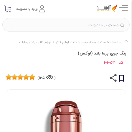
ورود یا عضویت
صفحه نخست
همه محصولات
لوازم تاتو
لوازم تاتو برند پرمابلند
رنگ جوی پرما بلند (لوکس)
کد :
101053
135)
(