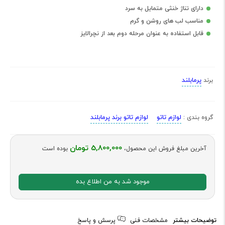
دارای تناژ خنثی متمایل به سرد
مناسب لب های روشن و گرم
قابل استفاده به عنوان مرحله دوم بعد از نچرالایز
پرمابلند
برند
لوازم تاتو
لوازم تاتو برند پرمابلند
گروه بندی :
5,800,000 تومان
آخرین مبلغ فروش این محصول،
بوده است
موجود شد به من اطلاع بده
توضیحات بیشتر
مشخصات فنی
پرسش و پاسخ