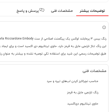
توضیحات بیشتر
مشخصات فنی
پرسش و پاسخ
رنگ بیس 3 پرمابلند لوکس یک پیگمنت اصلاحی از ست Carla Ricciardone Embody است که برای نچرالایز کردن لب های تیره و سرد طراحی شده است.
این رنگ تناژ نارنجی مایل به قرمز دارد، حاوی تیتانیوم دی اکسید است و برای ایجاد
طبق توضیحات رسمی این شید برای استفاده تکی توصیه نشده و بیشتر به عنوان رن
مشخصات فنی
مناسب نچرالایز کردن لب‌های تیره و سرد
رنگ نارنجی مایل به قرمز
حاوی تیتانیوم دی‌اکسید