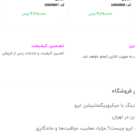
کد: 10000805
کد: 10000807
۴٬۶۹۰٬۰۰۰
۴٬۶۹۰٬۰۰۰
ین
تضـمین کیفـیفت
تضـین کیفیت و خدمات پس از فروش
 به صورت انلاین انجام خواهد شد
 فروشگاه
ینگ با میکروپیگمنتیشن ابرو
ن در تهران
ابرو چیست؟ مزایا، معایب، مراقبت‌ها و ماندگاری