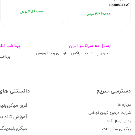
کد: 10000804
۴٬۶۹۰٬۰۰۰
۴٬۶۹۰٬۰۰۰
ارسـال به سرتاسر ایران
پرداخت انلا
از طریق پست ، تــیپاکس ، باربــری و یا اتوبوس
پرداخت
دسترسی سریع
دانستنی های
درباره ما
فرق میکروبلید
شرایط مرجوع کردن اجناس
آموزش تاتو بد
زمان ارسال کالا
میکروبلیدینگ 
پیگیری سفارشات