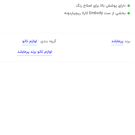
دارای پوشش بالا برای اصلاح رنگ
بخشی از ست Embody کارلا ریچیاردونه
پرمابلند
لوازم تاتو
برند
گروه بندی :
لوازم تاتو برند پرمابلند