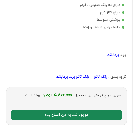
دارای ته رنگ صورتی ـ قرمز
دارای تناژ گرم
پوشش متوسط
جلوه نهایی شفاف و زنده
پرمابلند
برند
رنگ تاتو
رنگ تاتو برند پرمابلند
گروه بندی :
5,800,000 تومان
آخرین مبلغ فروش این محصول،
بوده است
موجود شد به من اطلاع بده