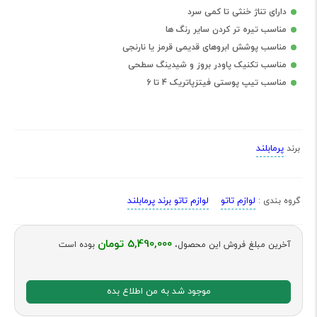
دارای تناژ خنثی تا کمی سرد
مناسب تیره تر کردن سایر رنگ ها
مناسب پوشش ابروهای قدیمی قرمز یا نارنجی
مناسب تکنیک پاودر بروز و شیدینگ سطحی
مناسب تیپ پوستی فیتزپاتریک 4 تا 6
پرمابلند
برند
لوازم تاتو
لوازم تاتو برند پرمابلند
گروه بندی :
5,490,000 تومان
آخرین مبلغ فروش این محصول،
بوده است
موجود شد به من اطلاع بده