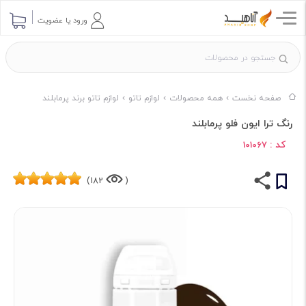
ورود یا عضویت
صفحه نخست
همه محصولات
لوازم تاتو
لوازم تاتو برند پرمابلند
رنگ ترا ایون فلو پرمابلند
کد :
101067
182)
(