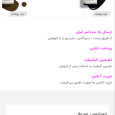
برند پرمابلند
برند پرمابلند
ارسـال به سرتاسر ایران
از طریق پست ، تــیپاکس ، باربــری و یا اتوبوس
پرداخت انلاین
تضـمین کیفـیفت
تضـین کیفیت و خدمات پس از فروش
خریــد آنلاین
خرید آنلاین به صورت نقدی زیر قیمت
دسترسی سریع