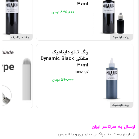
30ml
کد: 10161
۸۳۵٬۰۰۰
برند داینامیک
برند داینامیک
رنگ تاتو داینامیک
مشکی Dynamic Black
30ml
کد: 1092
۵۹۰٬۰۰۰
برند داینامیک
ارسـال به سرتاسر ایران
از طریق پست ، تــیپاکس ، باربــری و یا اتوبوس