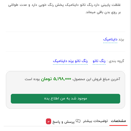
غلظت پایینی دارد.رنگ تاتو داینامیک پخش رنگ خوبی دارد و مدت طولانی
بر روی بدن باقی میماند.
داینامیک
برند
رنگ تاتو
رنگ تاتو برند داینامیک
گروه بندی :
5,198,000 تومان
آخرین مبلغ فروش این محصول،
بوده است
موجود شد به من اطلاع بده
مشخصات
توضیحات بیشتر
پرسش و پاسخ
3