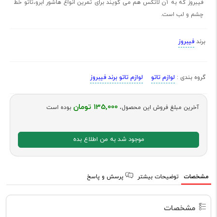
فیبروز که به آن لاتکس هم می گویند برای تمرین انواع هاشور ابرو،تاتو خط
چشم و لب است.
فیبروز
برند
لوازم تاتو
لوازم تاتو برند فیبروز
گروه بندی :
135,000 تومان
آخرین مبلغ فروش این محصول،
بوده است
موجود شد به من اطلاع بده
مشخصات
توضیحات بیشتر
پرسش و پاسخ
مشخصات