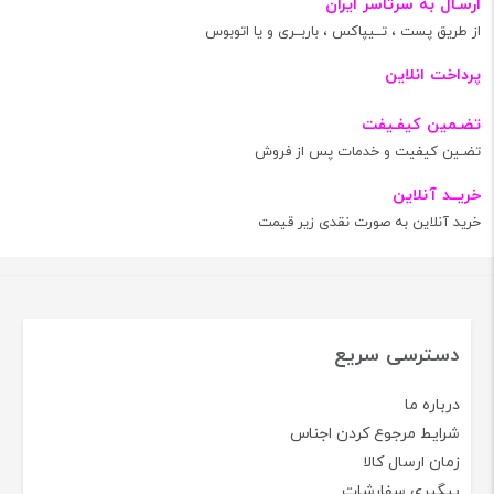
ارسـال به سرتاسر ایران
از طریق پست ، تــیپاکس ، باربــری و یا اتوبوس
پرداخت انلاین
تضـمین کیفـیفت
تضـین کیفیت و خدمات پس از فروش
خریــد آنلاین
خرید آنلاین به صورت نقدی زیر قیمت
دسترسی سریع
درباره ما
شرایط مرجوع کردن اجناس
زمان ارسال کالا
پیگیری سفارشات