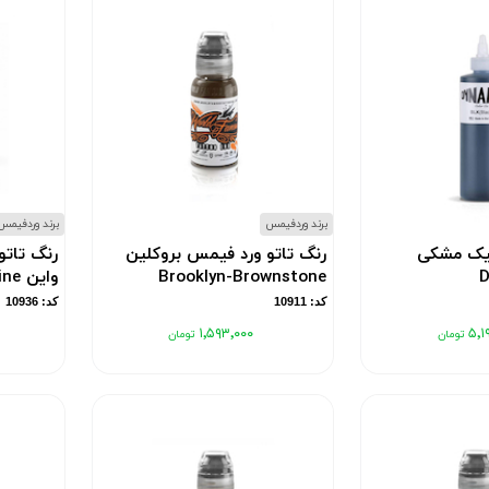
برند وردفیمس
برند وردفیمس
میک مشکی
رنگ تاتو ورد فیمس بروکلین
رنگ تاتو
D
Brooklyn-Brownstone
واین Burgundy wine
کد: 10911
کد: 10936
۱٬۵۹۳٬۰۰۰
۵٬۱