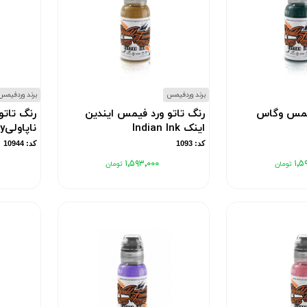
برند وردفیمس
برند وردفیمس
فیمس وگاس
رنگ تاتو ورد فیمس ایندین
رنگ تات
اینک Indian Ink
ناپاولیNapa Valley
کد: 1093
کد: 10944
۱٬۵۹۳٬۰۰۰
۱٬۵