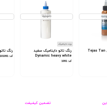
وجود
ناموجود
برند داینامیک
T
رنگ تاتو داینامیک سفید
رنگ تاتو
Dynamic heavy white
کد: 101091
کد: 1091
ین
تضـمین کیفـیفت