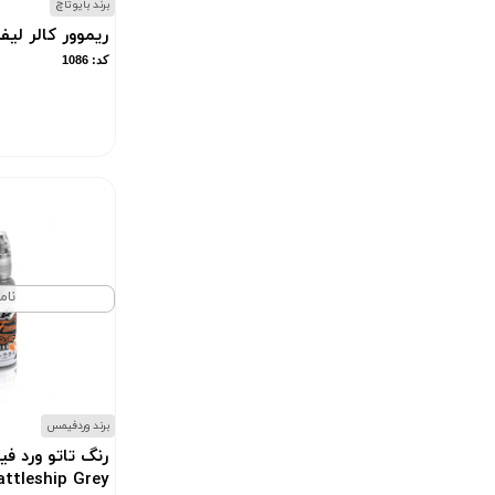
برند بایوتاچ
120میل
(1)
ریموور کالر لیف
کد: 1086
14.5 گرم
(1)
150ml
(1)
15میل
(1)
240 میل
(1)
(1)
30 ml
30 میل، 125 میل، 250 میل
(1)
نام
300 گرم
(1)
300ml
(1)
355 میلی لیتر
(1)
برند وردفیمس
رنگ تاتو ورد 
360ml
(1)
attleship Grey