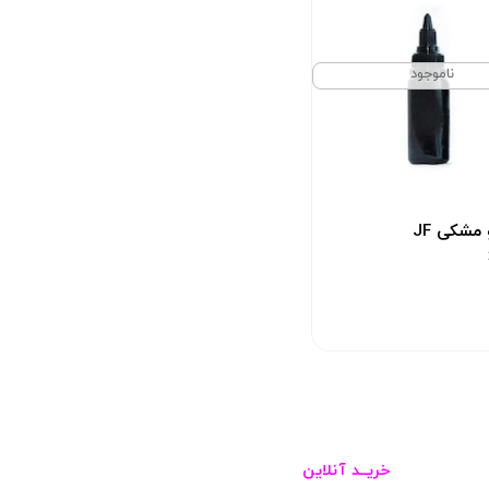
ناموجود
 مشکی JF
خریــد آنلاین