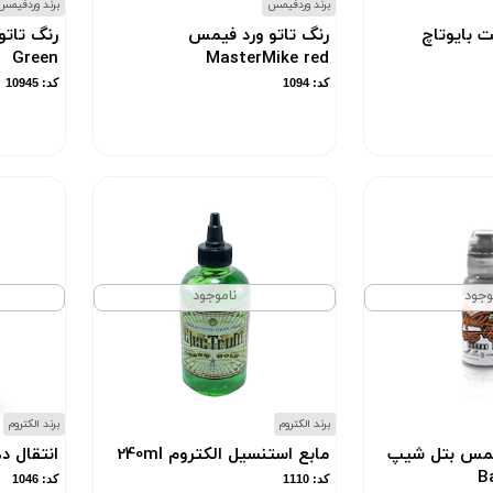
برند وردفیمس
برند وردفیمس
ت بایوتاچ
رنگ تاتو ورد فیمس
Green
MasterMike red
کد: 1094
کد: 10945
وجود
ناموجود
برند الکتروم
برند الکتروم
فیمس بتل شیپ
مابع استنسیل الکتروم 240ml
انتقال د
B
کد: 1110
کد: 1046