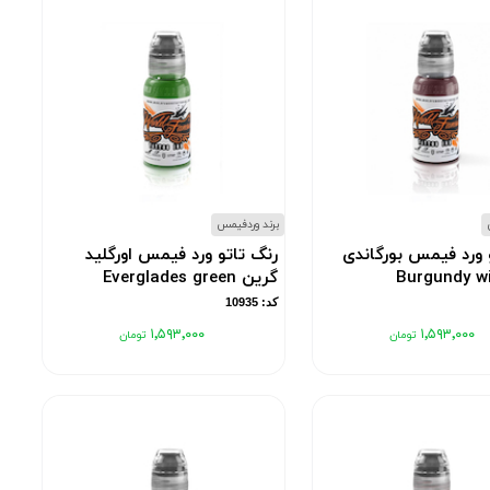
برند وردفیمس
 ورد فیمس بورگاندی
رنگ تاتو ورد فیمس اورگلید
گرین Everglades green
کد: 10935
۱٬۵۹۳٬۰۰۰
۱٬۵۹۳٬۰۰۰