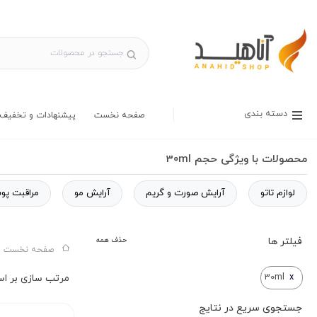
دسته بندی
صفحه نخست
پیشنهادات و تخفیف 
محصولات با ویژگی حجم 30ml
لوازم تاتو
آرایش صورت و گریم
آرایش مو
مراقبت پو
فیلتر ها
حذف همه
صفحه نخست س
30ml
x
جستجوی سریع در نتایج