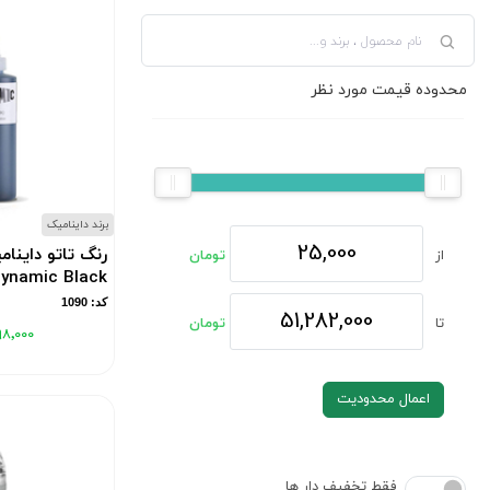
محدوده قیمت مورد نظر
برند داینامیک
رنگ تاتو داینا
از
تومان
ynamic Black
کد: 1090
تا
تومان
۹۸٬۰۰۰
اعمال محدودیت
فقط تخفیف دار ها