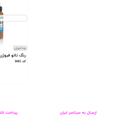
نام
برند فیوژن
رنگ تاتو فیوژن ejas Tan
کد: 1021
ارسـال به سرتاسر ایران
پرداخت انلا