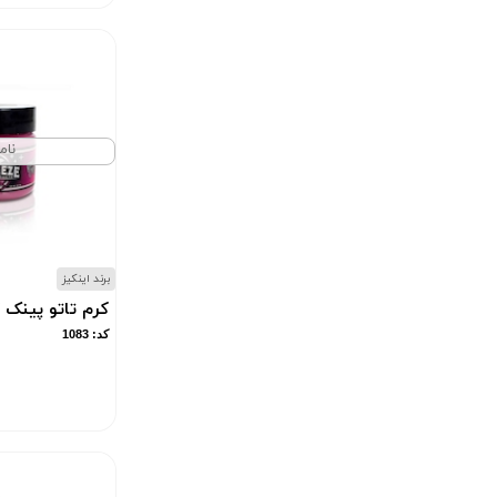
نام
برند اینکیز
کرم تاتو پینک گ
کد: 1083