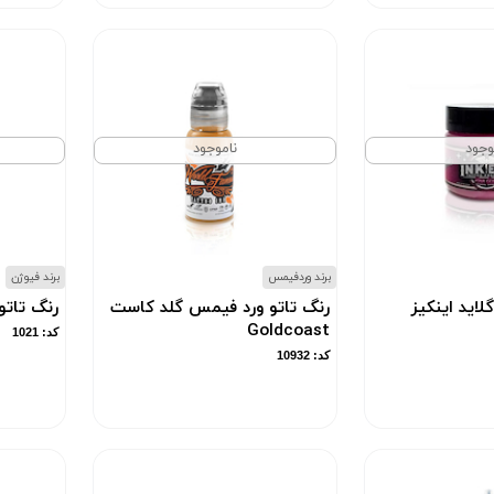
وجود
ناموجود
برند وردفیمس
برند فیوژن
لاید اینکیز
رنگ تاتو ورد فیمس گلد کاست
رنگ تاتو
Goldcoast
کد: 1021
کد: 10932