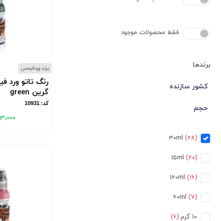
فقط محصولات موجود
برندها
برند وردفیمس
رنگ تاتو ورد 
کشور سازنده
گرین green
کد: 10931
حجم
۹۳٬۰۰۰
30ml
(28)
15ml
(20)
120ml
(16)
60ml
(7)
10 گرم
(6)