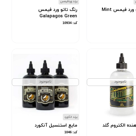
برند وردفیمس
رنگ تاتو ورد فیمس Mint
رنگ تاتو ورد فیمس
Galapagos Green
کد: 10934
ناموجود
ناموجود
برند انکورد
هنده الکتروم گلد
مایع استنسیل آنکورد
کد: 1046