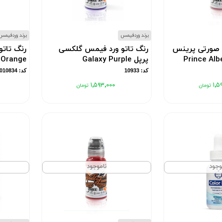
برند وردفیمس
برند وردفیمس
 صورتی پرینس
رنگ تاتو ورد فیمس گلکسی
رنگ تاتو
پرپل Galaxy Purple
Orange
کد: 10933
کد: 10010834
۱٬۵۹۳٬۰۰۰
۱٬۵
وجود
ناموجود