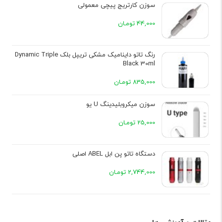
سوزن کارتریج پیچی معمولی
44,000 تومـان
رنگ تاتو داینامیک مشکی تریپل بلک Dynamic Triple
Black 30ml
835,000 تومـان
سوزن میکروبلیدینگ U یو
25,000 تومـان
دستگاه تاتو پن ابل ABEL اصلی
2,744,000 تومـان