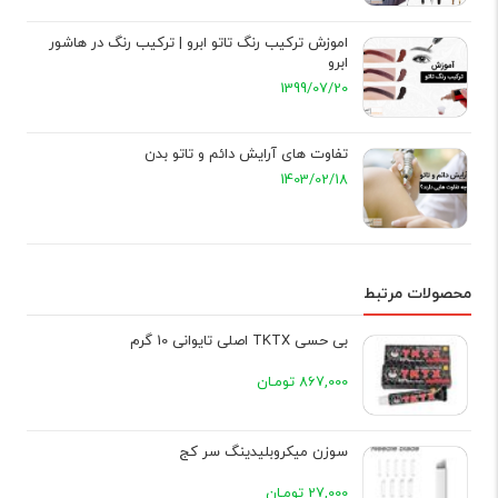
اموزش ترکیب رنگ تاتو ابرو | ترکیب رنگ در هاشور
ابرو
1399/07/20
تفاوت های آرایش دائم و تاتو بدن
1403/02/18
محصولات مرتبط
بی حسی TKTX اصلی تایوانی 10 گرم
867,000 تومـان
سوزن میکروبلیدینگ سر کج
27,000 تومـان