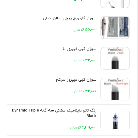
سوزن کارتریج پیچی سالن اصلی
55,000 تومـان
سوزن کپی فیبروز U
32,000 تومـان
سوزن کپی فیبروز سرکج
32,000 تومـان
رنگ تاتو داینامیک مشکی سه گانه Dynamic Triple
Black
6,411,000 تومـان