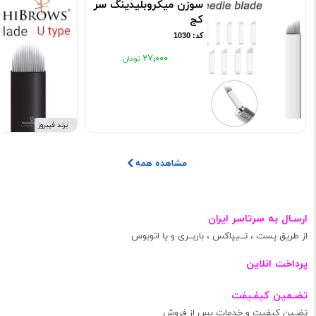
سوزن میکروبلیدینگ سر
کج
کد: 1030
۲۷٬۰۰۰
برند فیبروز
مشاهده همه
ارسـال به سرتاسر ایران
از طریق پست ، تــیپاکس ، باربــری و یا اتوبوس
پرداخت انلاین
تضـمین کیفـیفت
تضـین کیفیت و خدمات پس از فروش