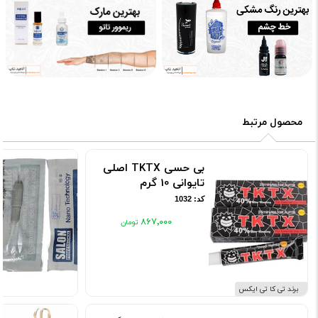
محصول مرتبط
بی حسی TKTX اصلی
تایوانی 10 گرم
کد: 1032
۸۶۷٬۰۰۰
برند تی کا تی ایکس